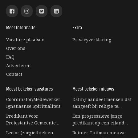
Meer informatie
Extra
Vacature plaatsen
Privacyverklaring
Over ons
FAQ
Adverteren
Contact
Meest bekeken vacatures
Meest bekeken nieuws
Coördinator/Medewerker
Daling aandeel mensen dat
Ignatiaanse Spiritualiteit
aangeeft bij religie te
horen stagneert
Predikant voor
Een progressieve jonge
Protestantse Gemeente
predikant op een eiland
Eerbeek
vol senioren
Lector (zorg)ethiek en
Reinier Tuitman nieuwe