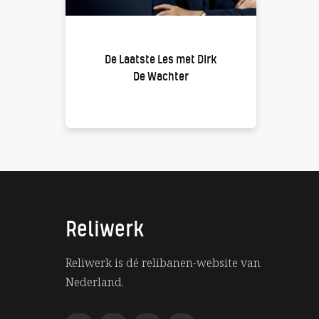
De Laatste Les met Dirk
De Wachter
Reliwerk
Reliwerk is dé relibanen-website van
Nederland.