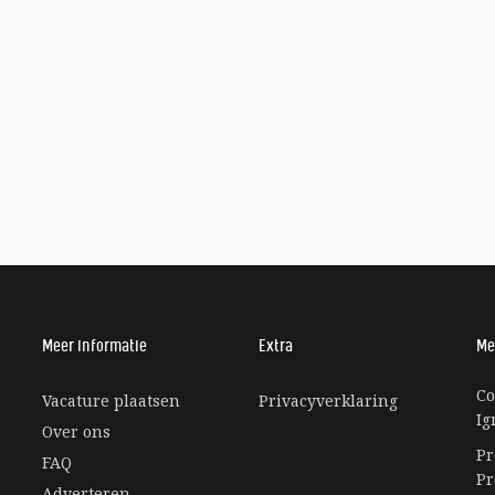
Meer informatie
Extra
Me
Co
Vacature plaatsen
Privacyverklaring
Ig
Over ons
Pr
FAQ
Pr
Adverteren