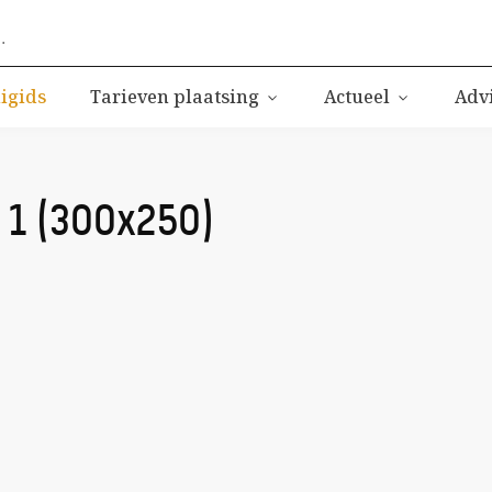
ligids
Tarieven plaatsing
Actueel
Adv
 1 (300x250)