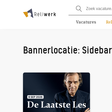
Vacatures
Re
Bannerlocatie:
Sidebar