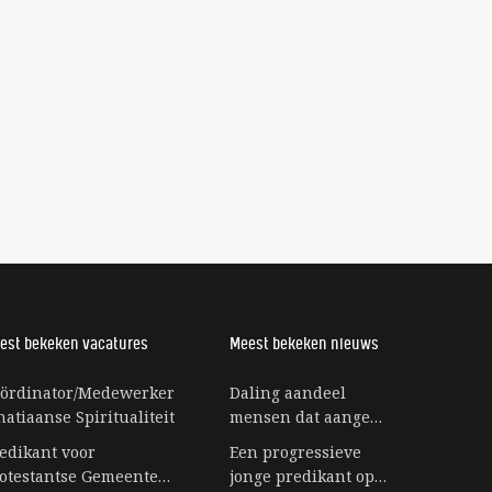
est bekeken vacatures
Meest bekeken nieuws
ördinator/Medewerker
Daling aandeel
natiaanse Spiritualiteit
mensen dat aangeeft
bij religie te horen
edikant voor
Een progressieve
stagneert
otestantse Gemeente
jonge predikant op