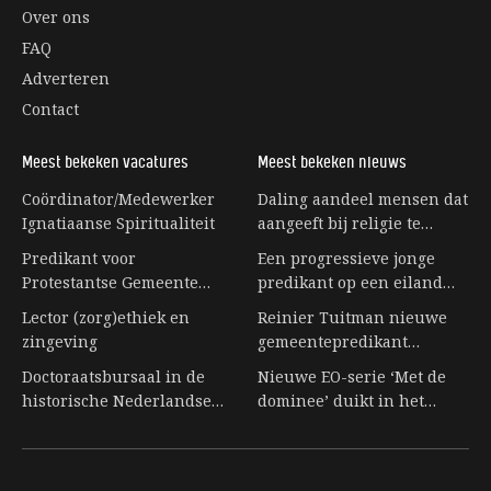
Over ons
FAQ
Adverteren
Contact
Meest bekeken vacatures
Meest bekeken nieuws
Coördinator/Medewerker
Daling aandeel mensen dat
Ignatiaanse Spiritualiteit
aangeeft bij religie te
horen stagneert
Predikant voor
Een progressieve jonge
Protestantse Gemeente
predikant op een eiland
Eerbeek
vol senioren
Lector (zorg)ethiek en
Reinier Tuitman nieuwe
zingeving
gemeentepredikant
kloostergemeente
Doctoraatsbursaal in de
Nieuwe EO-serie ‘Met de
Nijkleaster-Westerwert
historische Nederlandse
dominee’ duikt in het
letterkunde
leven achter de preekstoel