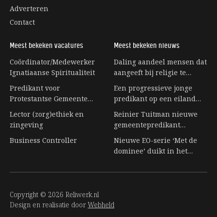
Adverteren
Contact
Meest bekeken vacatures
Meest bekeken nieuws
Coördinator/Medewerker
Daling aandeel mensen dat
Ignatiaanse Spiritualiteit
aangeeft bij religie te
horen stagneert
Predikant voor
Een progressieve jonge
Protestantse Gemeente
predikant op een eiland
Eerbeek
vol senioren
Lector (zorg)ethiek en
Reinier Tuitman nieuwe
zingeving
gemeentepredikant
kloostergemeente
Business Controller
Nieuwe EO-serie ‘Met de
Nijkleaster-Westerwert
dominee’ duikt in het
leven achter de preekstoel
Copyright © 2026 Reliwerk.nl
Design en realisatie door
Webheld