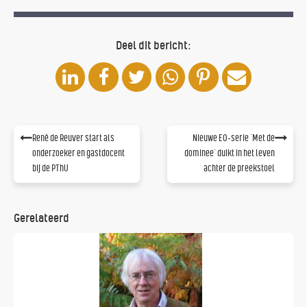
Deel dit bericht:
René de Reuver start als
Nieuwe EO-serie ‘Met de
onderzoeker en gastdocent
dominee’ duikt in het leven
bij de PThU
achter de preekstoel
Gerelateerd