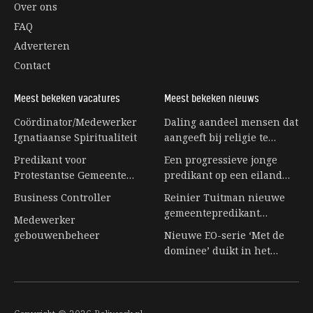
Over ons
FAQ
Adverteren
Contact
Meest bekeken vacatures
Meest bekeken nieuws
Coördinator/Medewerker
Daling aandeel mensen dat
Ignatiaanse Spiritualiteit
aangeeft bij religie te
horen stagneert
Predikant voor
Een progressieve jonge
Protestantse Gemeente
predikant op een eiland
Eerbeek
vol senioren
Business Controller
Reinier Tuitman nieuwe
gemeentepredikant
Medewerker
kloostergemeente
gebouwenbeheer
Nieuwe EO-serie ‘Met de
Nijkleaster-Westerwert
dominee’ duikt in het
leven achter de preekstoel