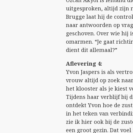
Özcan Akyol is iemand die
uitgesproken, altijd zijn
Brugge laat hij de contro
naar antwoorden op vragen
geschoven. Over wie hij i
omarmen. “Je gaat richti
dient dit allemaal?”
Aflevering 4:
Yvon Jaspers is als vert
vrouw altijd op zoek naar
het klooster als je kiest
Tijdens haar verblijf bij
ontdekt Yvon hoe de zus
in het teken van verbind
zie ik hier ook bij de zus
een groot gezin. Dat voel j