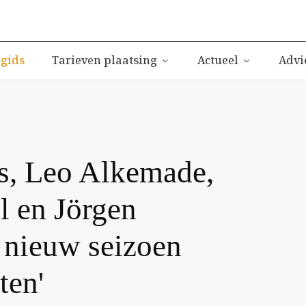
igids
Tarieven plaatsing
Actueel
Advi
s, Leo Alkemade,
 en Jörgen
nieuw seizoen
ten'