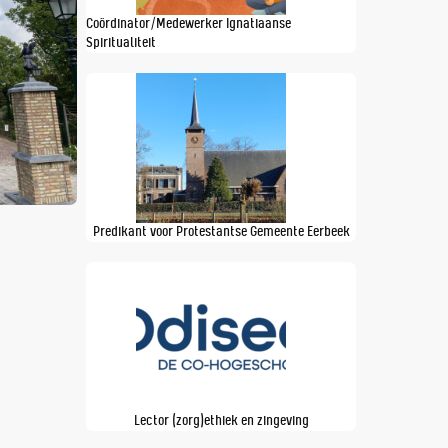
Coördinator/Medewerker Ignatiaanse
Spiritualiteit
Predikant voor Protestantse Gemeente Eerbeek
Lector (zorg)ethiek en zingeving