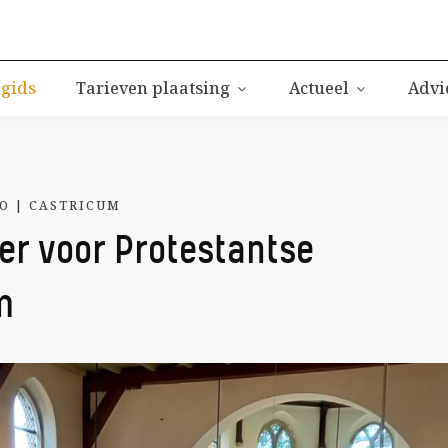
igids
Tarieven plaatsing
Actueel
Advi
O
|
CASTRICUM
er voor Protestantse
m