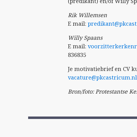
(predikant) en/of Willy S
Rik Willemsen
E mail:
predikant@pkcast
Willy Spaans
E mail:
voorzitterkerken
836835
Je motivatiebrief en CV k
vacature@pkcastricum.nl
Bron/foto: Protestantse K