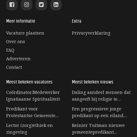
Meer informatie
Extra
Vacature plaatsen
Privacyverklaring
Over ons
FAQ
Adverteren
Contact
Meest bekeken vacatures
Meest bekeken nieuws
Coördinator/Medewerker
Daling aandeel mensen dat
Ignatiaanse Spiritualiteit
aangeeft bij religie te
horen stagneert
Predikant voor
Een progressieve jonge
Protestantse Gemeente
predikant op een eiland
Eerbeek
vol senioren
Lector (zorg)ethiek en
Reinier Tuitman nieuwe
zingeving
gemeentepredikant