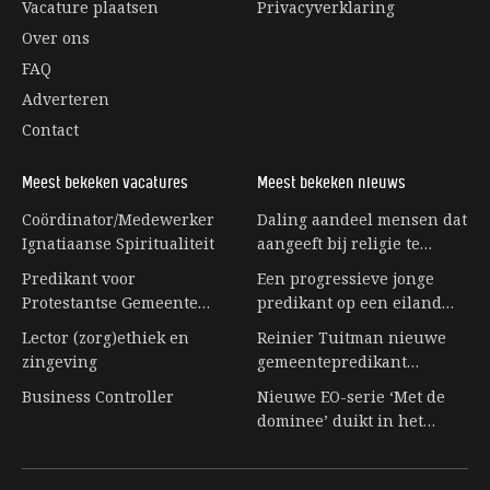
Vacature plaatsen
Privacyverklaring
Over ons
FAQ
Adverteren
Contact
Meest bekeken vacatures
Meest bekeken nieuws
Coördinator/Medewerker
Daling aandeel mensen dat
Ignatiaanse Spiritualiteit
aangeeft bij religie te
horen stagneert
Predikant voor
Een progressieve jonge
Protestantse Gemeente
predikant op een eiland
Eerbeek
vol senioren
Lector (zorg)ethiek en
Reinier Tuitman nieuwe
zingeving
gemeentepredikant
kloostergemeente
Business Controller
Nieuwe EO-serie ‘Met de
Nijkleaster-Westerwert
dominee’ duikt in het
leven achter de preekstoel