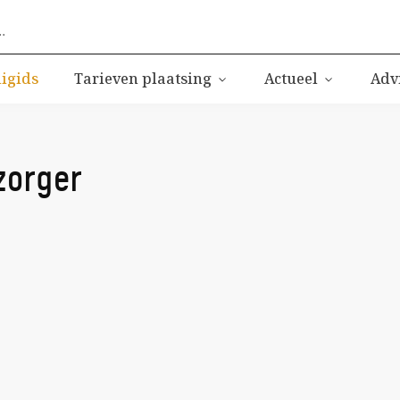
ligids
Tarieven plaatsing
Actueel
Adv
zorger