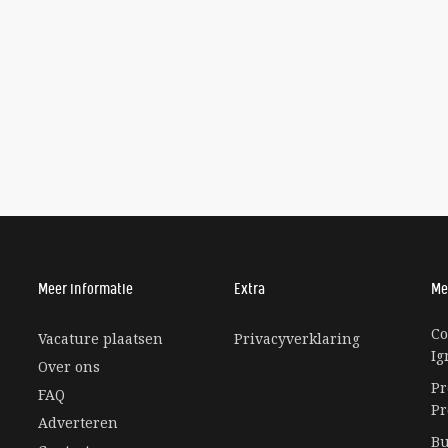
Meer informatie
Extra
Me
Co
Vacature plaatsen
Privacyverklaring
Ig
Over ons
Pr
FAQ
Pr
Adverteren
Ee
Bu