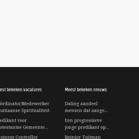
est bekeken vacatures
Meest bekeken nieuws
ördinator/Medewerker
Daling aandeel
natiaanse Spiritualiteit
mensen dat aangeeft
bij religie te horen
edikant voor
Een progressieve
stagneert
otestantse Gemeente
jonge predikant op
rbeek
een eiland vol
siness Controller
Reinier Tuitman