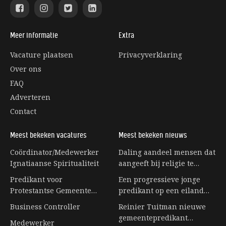
Meer informatie
Extra
Vacature plaatsen
Privacyverklaring
Over ons
FAQ
Adverteren
Contact
Meest bekeken vacatures
Meest bekeken nieuws
Coördinator/Medewerker
Daling aandeel mensen dat
Ignatiaanse Spiritualiteit
aangeeft bij religie te
horen stagneert
Predikant voor
Een progressieve jonge
Protestantse Gemeente
predikant op een eiland
Eerbeek
vol senioren
Business Controller
Reinier Tuitman nieuwe
gemeentepredikant
Medewerker