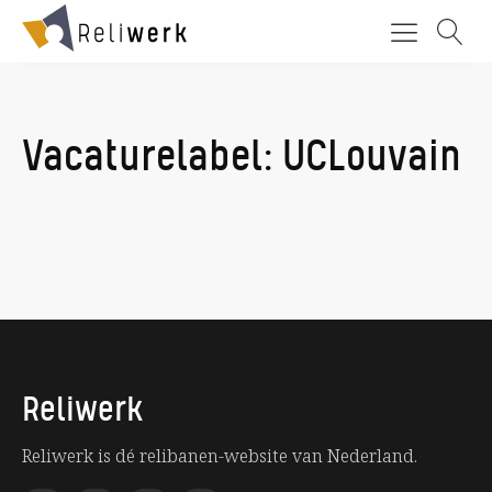
Vacaturelabel:
UCLouvain
Reliwerk
Reliwerk is dé relibanen-website van Nederland.