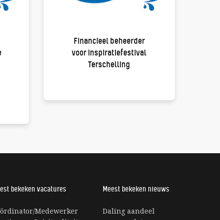
Financieel beheerder
e
voor Inspiratiefestival
Terschelling
est bekeken vacatures
Meest bekeken nieuws
ördinator/Medewerker
Daling aandeel