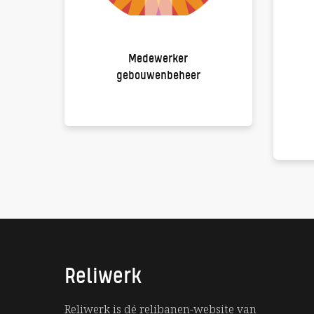
Medewerker
gebouwenbeheer
Reliwerk
Reliwerk is dé relibanen-website van