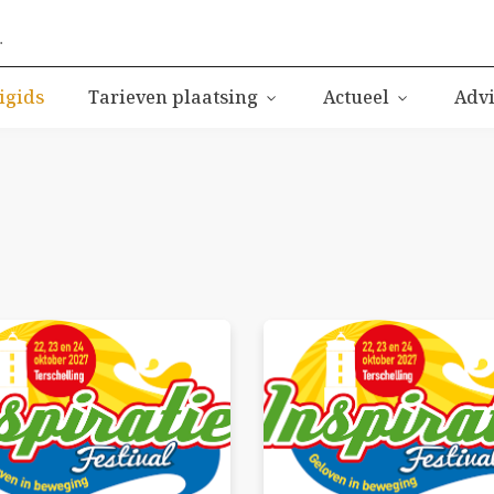
igids
Tarieven plaatsing
Actueel
Advi