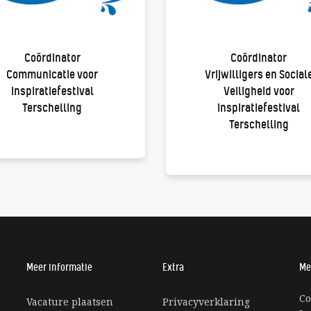
Coördinator
Coördinator
Communicatie voor
Vrijwilligers en Social
Inspiratiefestival
Veiligheid voor
Terschelling
Inspiratiefestival
Terschelling
Meer informatie
Extra
Me
Co
Vacature plaatsen
Privacyverklaring