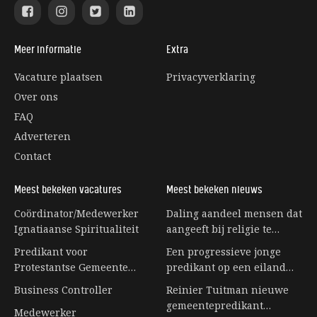
Meer informatie
Extra
Vacature plaatsen
Privacyverklaring
Over ons
FAQ
Adverteren
Contact
Meest bekeken vacatures
Meest bekeken nieuws
Coördinator/Medewerker
Daling aandeel mensen dat
Ignatiaanse Spiritualiteit
aangeeft bij religie te
horen stagneert
Predikant voor
Een progressieve jonge
Protestantse Gemeente
predikant op een eiland
Eerbeek
vol senioren
Business Controller
Reinier Tuitman nieuwe
gemeentepredikant
Medewerker