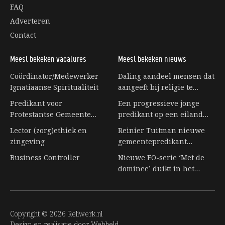
FAQ
Adverteren
Contact
Meest bekeken vacatures
Meest bekeken nieuws
Coördinator/Medewerker
Daling aandeel mensen dat
Ignatiaanse Spiritualiteit
aangeeft bij religie te
horen stagneert
Predikant voor
Een progressieve jonge
Protestantse Gemeente
predikant op een eiland
Eerbeek
vol senioren
Lector (zorg)ethiek en
Reinier Tuitman nieuwe
zingeving
gemeentepredikant
kloostergemeente
Business Controller
Nieuwe EO-serie ‘Met de
Nijkleaster-Westerwert
dominee’ duikt in het
leven achter de preekstoel
Copyright © 2026 Reliwerk.nl
Design en realisatie door
Webheld