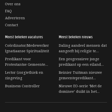
Over ons
FAQ
Adverteren
Contact
Meest bekeken vacatures
Meest bekeken nieuws
Coördinator/Medewerker
Daling aandeel mensen dat
Ignatiaanse Spiritualiteit
aangeeft bij religie te
horen stagneert
Predikant voor
Een progressieve jonge
Protestantse Gemeente
predikant op een eiland
Eerbeek
vol senioren
Lector (zorg)ethiek en
Reinier Tuitman nieuwe
zingeving
gemeentepredikant
kloostergemeente
Business Controller
Nieuwe EO-serie ‘Met de
Nijkleaster-Westerwert
dominee’ duikt in het
leven achter de preekstoel