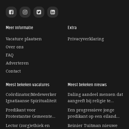
Meer informatie
Extra
Vacature plaatsen
Privacyverklaring
Over ons
FAQ
Adverteren
Contact
Meest bekeken vacatures
Meest bekeken nieuws
Coördinator/Medewerker
Daling aandeel mensen dat
Ignatiaanse Spiritualiteit
aangeeft bij religie te
horen stagneert
Predikant voor
Een progressieve jonge
Protestantse Gemeente
predikant op een eiland
Eerbeek
vol senioren
Lector (zorg)ethiek en
Reinier Tuitman nieuwe