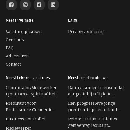
Meer informatie
Extra
Vacature plaatsen
Privacyverklaring
Over ons
FAQ
Adverteren
Contact
Meest bekeken vacatures
Meest bekeken nieuws
Coördinator/Medewerker
Daling aandeel mensen dat
Ignatiaanse Spiritualiteit
aangeeft bij religie te
horen stagneert
Predikant voor
Een progressieve jonge
Protestantse Gemeente
predikant op een eiland
Eerbeek
vol senioren
Business Controller
Reinier Tuitman nieuwe
gemeentepredikant
Medewerker