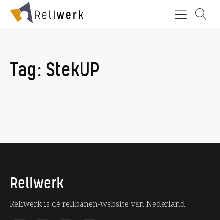
Tag:
StekUP
Reliwerk
Reliwerk is dé relibanen-website van Nederland.