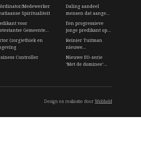
ördinator/Medewerker
Daling aandeel
natiaanse Spiritualiteit
mensen dat aangeeft
bij religie te horen
edikant voor
Een progressieve
stagneert
otestantse Gemeente
jonge predikant op
rbeek
een eiland vol
ctor (zorg)ethiek en
Reinier Tuitman
senioren
ngeving
nieuwe
gemeentepredikant
siness Controller
Nieuwe EO-serie
kloostergemeente
‘Met de dominee’
Nijkleaster-
duikt in het leven
Westerwert
achter de preekstoel
Design en realisatie door
Webheld