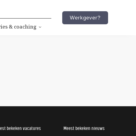
Werkgever?
ies & coaching
est bekeken vacatures
Meest bekeken nieuws