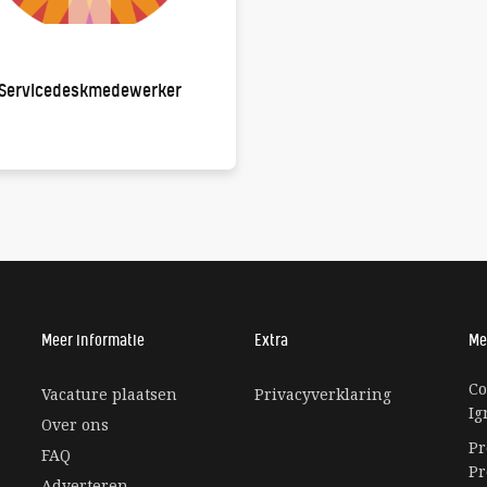
Servicedeskmedewerker
Meer informatie
Extra
Me
Co
Vacature plaatsen
Privacyverklaring
Ig
Over ons
Pr
FAQ
Pr
Adverteren