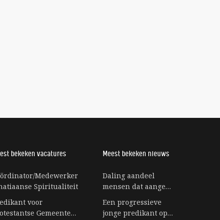
est bekeken vacatures
Meest bekeken nieuws
ördinator/Medewerker
Daling aandeel
natiaanse Spiritualiteit
mensen dat aangeeft
bij religie te horen
edikant voor
Een progressieve
stagneert
otestantse Gemeente
jonge predikant op