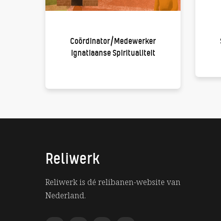
Coördinator/Medewerker
Ignatiaanse Spiritualiteit
Reliwerk
Reliwerk is dé relibanen-website van
Nederland.