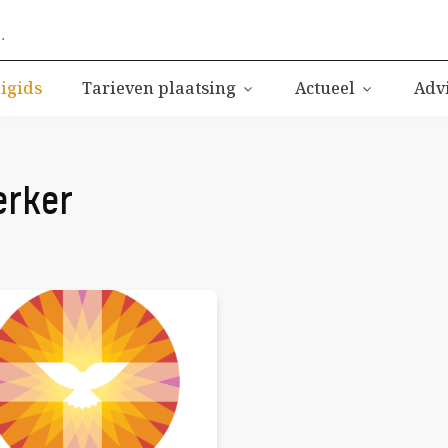
ligids
Tarieven plaatsing
Actueel
Adv
rker