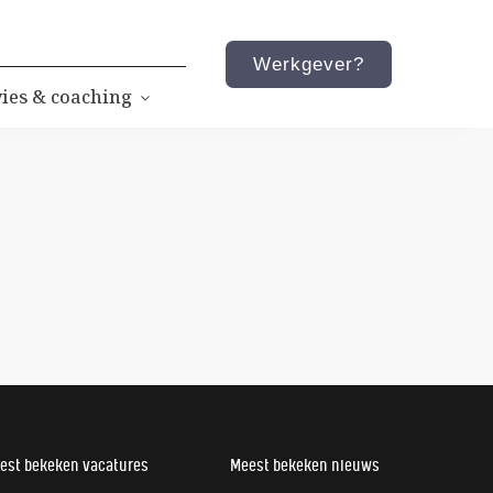
Werkgever?
ies & coaching
est bekeken vacatures
Meest bekeken nieuws