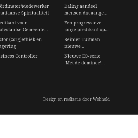
ördinator/Medewerker
Daling aandeel
natiaanse Spiritualiteit
mensen dat aangeeft
bij religie te horen
edikant voor
Een progressieve
stagneert
otestantse Gemeente
jonge predikant op
rbeek
een eiland vol
ctor (zorg)ethiek en
Reinier Tuitman
senioren
ngeving
nieuwe
gemeentepredikant
siness Controller
Nieuwe EO-serie
kloostergemeente
‘Met de dominee’
Nijkleaster-
duikt in het leven
Westerwert
achter de preekstoel
Design en realisatie door
Webheld