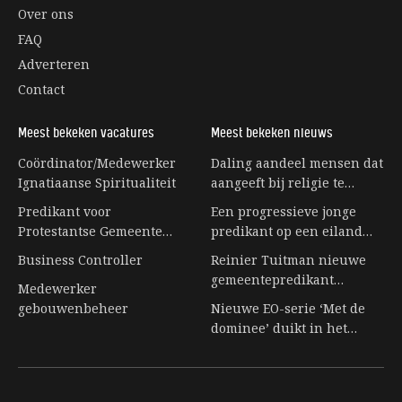
Over ons
FAQ
Adverteren
Contact
Meest bekeken vacatures
Meest bekeken nieuws
Coördinator/Medewerker
Daling aandeel mensen dat
Ignatiaanse Spiritualiteit
aangeeft bij religie te
horen stagneert
Predikant voor
Een progressieve jonge
Protestantse Gemeente
predikant op een eiland
Eerbeek
vol senioren
Business Controller
Reinier Tuitman nieuwe
gemeentepredikant
Medewerker
kloostergemeente
gebouwenbeheer
Nieuwe EO-serie ‘Met de
Nijkleaster-Westerwert
dominee’ duikt in het
leven achter de preekstoel