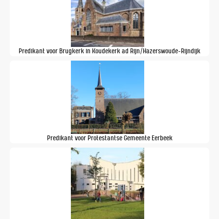
Predikant voor Brugkerk in Koudekerk ad Rijn/Hazerswoude-Rijndijk
Predikant voor Protestantse Gemeente Eerbeek