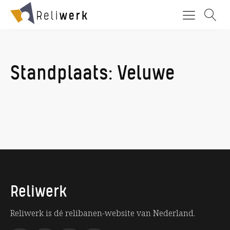
Standplaats:
Veluwe
Reliwerk
Reliwerk is dé relibanen-website van Nederland.