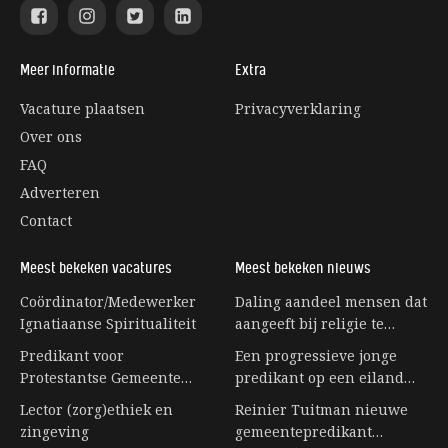
Meer informatie
Extra
Vacature plaatsen
Privacyverklaring
Over ons
FAQ
Adverteren
Contact
Meest bekeken vacatures
Meest bekeken nieuws
Coördinator/Medewerker
Daling aandeel mensen dat
Ignatiaanse Spiritualiteit
aangeeft bij religie te
horen stagneert
Predikant voor
Een progressieve jonge
Protestantse Gemeente
predikant op een eiland
Eerbeek
vol senioren
Lector (zorg)ethiek en
Reinier Tuitman nieuwe
zingeving
gemeentepredikant