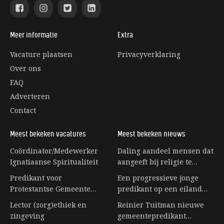
Meer informatie
Extra
Vacature plaatsen
Privacyverklaring
Over ons
FAQ
Adverteren
Contact
Meest bekeken vacatures
Meest bekeken nieuws
Coördinator/Medewerker
Daling aandeel mensen dat
Ignatiaanse Spiritualiteit
aangeeft bij religie te
horen stagneert
Predikant voor
Een progressieve jonge
Protestantse Gemeente
predikant op een eiland
Eerbeek
vol senioren
Lector (zorg)ethiek en
Reinier Tuitman nieuwe
zingeving
gemeentepredikant