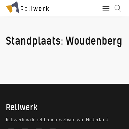
Standplaats:
Woudenberg
Reliwerk
Reliwerk is dé relibanen-website van Nederland.