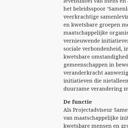
levensbloei van mens en 
het beleidsspoor ‘Samenle
veerkrachtige samenlevi
en kwetsbare groepen m
maatschappelijke organis
vernieuwende initiatieve
sociale verbondenheid, i
kwetsbare omstandighede
gemeenschappen in bewe
veranderkracht aanwezig 
initiatieven die nietalle
duurzame verandering m
De functie
Als Projectadviseur Same
van maatschappelijke ini
kwetsbare mensen en gro