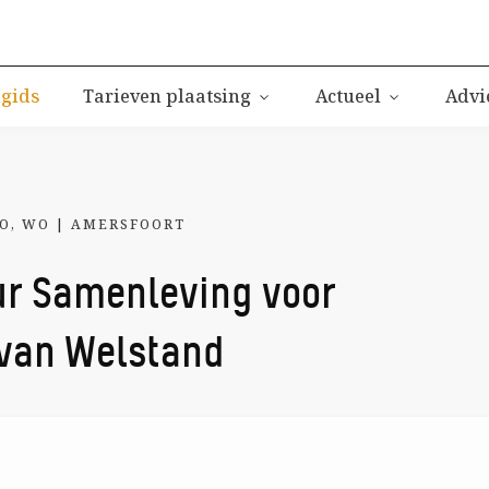
igids
Tarieven plaatsing
Actueel
Advi
O
,
WO
|
AMERSFOORT
ur Samenleving voor
van Welstand