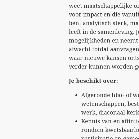
weet maatschappelijke o
voor impact en die vanuit 
bent analytisch sterk, m
leeft in de samenleving. J
mogelijkheden en neemt in
afwacht totdat aanvrage
waar nieuwe kansen ontst
verder kunnen worden g
Je beschikt over:
Afgeronde hbo- of wo
wetenschappen, best
werk, diaconaal kerk
Kennis van en affini
rondom kwetsbaarheid
participatie en gem