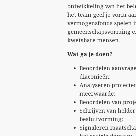
ontwikkeling van het bel
het team geef je vorm aan
vermogensfonds spelen in
gemeenschapsvorming en
kwetsbare mensen.
Wat ga je doen?
Beoordelen aanvrage
diaconieën;
Analyseren projecten
meerwaarde;
Beoordelen van proj
Schrijven van helde
besluitvorming;
Signaleren maatscha
het sociale domein;