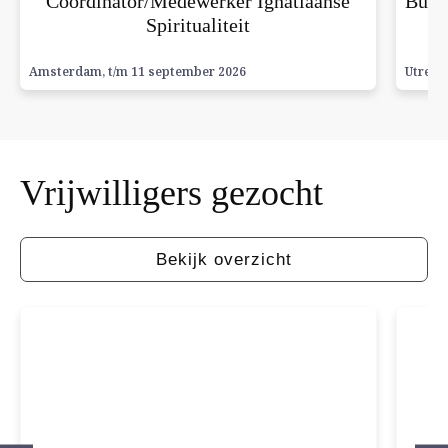
Coördinator/Medewerker Ignatiaanse
Busin
Spiritualiteit
Amsterdam
, t/m 11 september 2026
Utrech
Vrijwilligers
gezocht
Bekijk overzicht