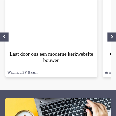
Laat door ons een moderne kerkwebsite
Op
bouwen
Webheld BV
,
Baarn
Armini