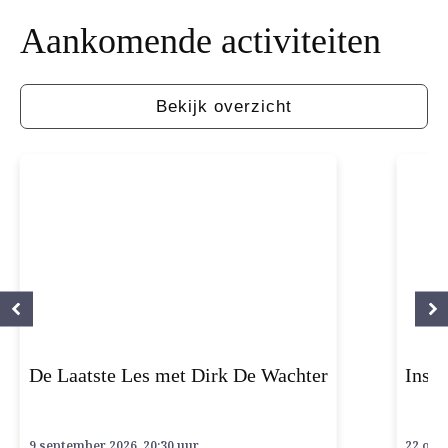
Aankomende
activiteiten
Bekijk overzicht
De Laatste Les met Dirk De Wachter
Inspi
9 september 2026, 20:30 uur
22 okto