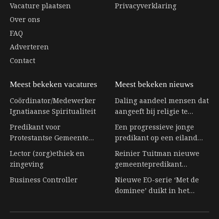
Vacature plaatsen
Privacyverklaring
Over ons
FAQ
Adverteren
Contact
Meest bekeken vacatures
Meest bekeken nieuws
Coördinator/Medewerker
Daling aandeel mensen dat
Ignatiaanse Spiritualiteit
aangeeft bij religie te
horen stagneert
Predikant voor
Een progressieve jonge
Protestantse Gemeente
predikant op een eiland
Eerbeek
vol senioren
Lector (zorg)ethiek en
Reinier Tuitman nieuwe
zingeving
gemeentepredikant
kloostergemeente
Business Controller
Nieuwe EO-serie ‘Met de
Nijkleaster-Westerwert
dominee’ duikt in het
leven achter de preekstoel